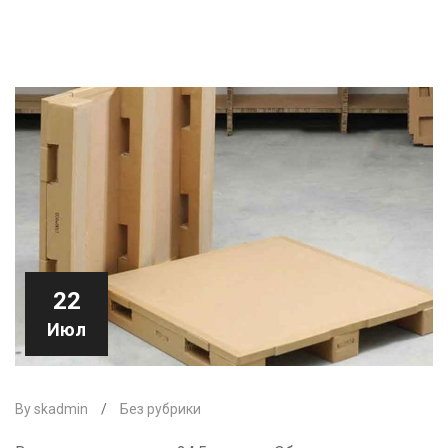
22
Июл
By skadmin
/
Без рубрики