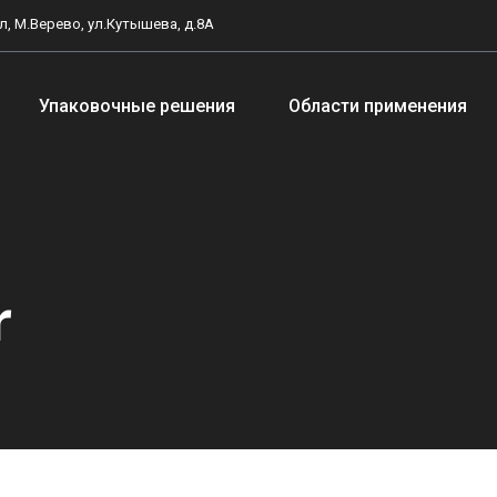
, М.Верево, ул.Кутышева, д.8А
Упаковочные решения
Области применения
r