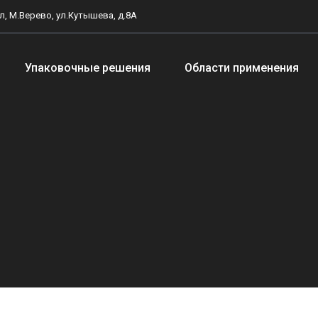
, М.Верево, ул.Кутышева, д.8А
Упаковочные решения
Области применения